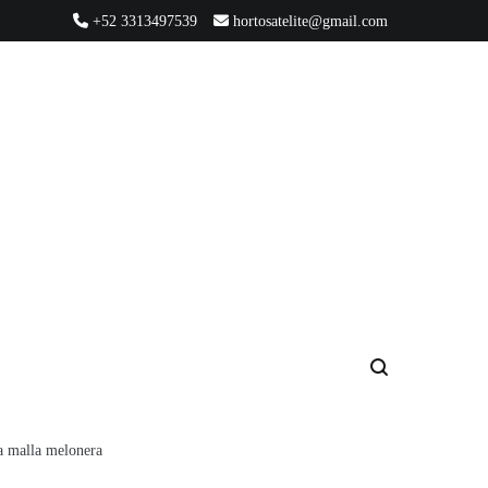
+52 3313497539
hortosatelite@gmail.com
a malla melonera