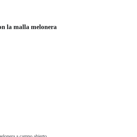
on la malla melonera
melonera a campo abierto