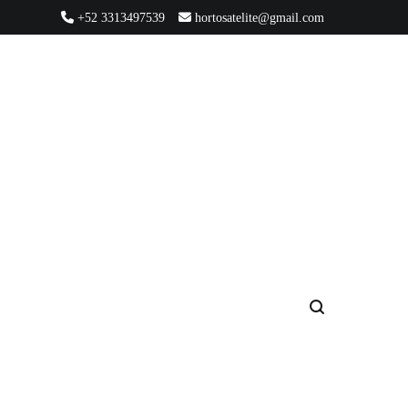
+52 3313497539
hortosatelite@gmail.com