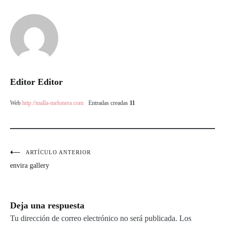
Editor Editor
Web
http://malla-melonera.com
Entradas creadas
11
ARTÍCULO ANTERIOR
Navegación
envira gallery
de
entradas
Deja una respuesta
Tu dirección de correo electrónico no será publicada.
Los