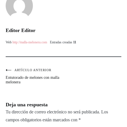
Editor Editor
Web
http://malla-melonera.com
Entradas creadas
11
ARTÍCULO ANTERIOR
Navegación
Entutorado de melones con malla
de
melonera
entradas
Deja una respuesta
Tu dirección de correo electrónico no será publicada.
Los
campos obligatorios están marcados con
*