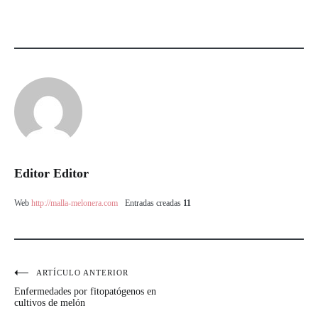
Editor Editor
Web
http://malla-melonera.com
Entradas creadas
11
ARTÍCULO ANTERIOR
Navegación
Enfermedades por fitopatógenos en
de
cultivos de melón